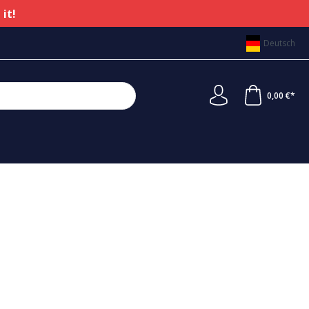
 it!
Deutsch
0,00 €*