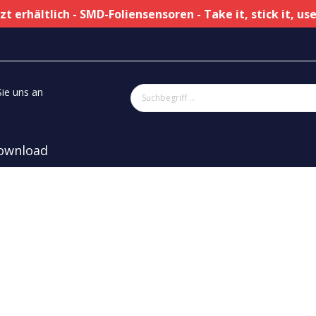
zt erhältlich - SMD-Foliensensoren - Take it, stick it, use
Sie uns an
ownload
sche Sensoren
Referenz Elektrode
eit
tur