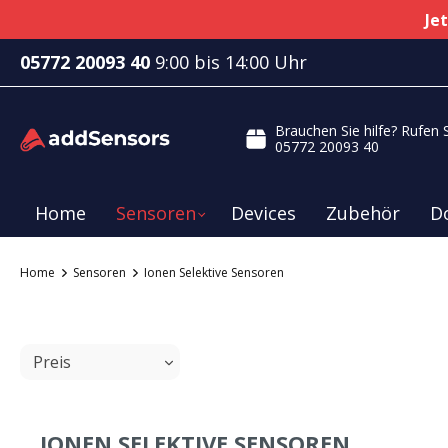
Jet
05772 20093 40
9:00 bis 14:00 Uhr
Brauchen Sie hilfe? Rufen 
05772 20093 40
Home
Sensoren
Devices
Zubehör
D
Home
Sensoren
Ionen Selektive Sensoren
ZUR KATEGORIE SENSOREN
Ionen Selektive Sensoren
Physikali
Preis
Natrium
Feuchtigk
pH
Druck
IONEN SELEKTIVE SENSOREN
Kalium
Tempera